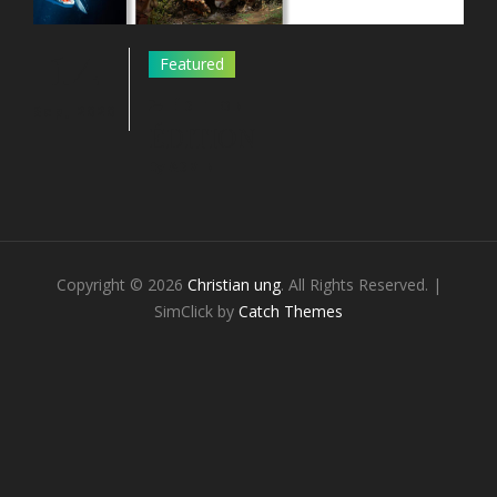
14
Featured
CATEGORIES
ÉDITION
Sep, 2020
ÉDITION
By
ADMIN
Copyright © 2026
Christian ung
. All Rights Reserved. |
SimClick by
Catch Themes